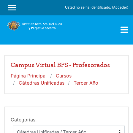
Salta al contenido principal
Usted no se ha identificado. (
Acceder
)
PANEL LATERAL
Campus Virtual BPS - Profesorados
Página Principal
Cursos
Cátedras Unificadas
Tercer Año
Categorías: