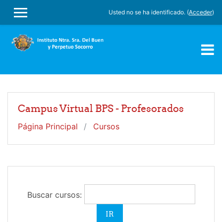
Salta al contenido principal
Usted no se ha identificado. (
Acceder
)
PANEL LATERAL
Campus Virtual BPS - Profesorados
Página Principal
Cursos
Buscar cursos: