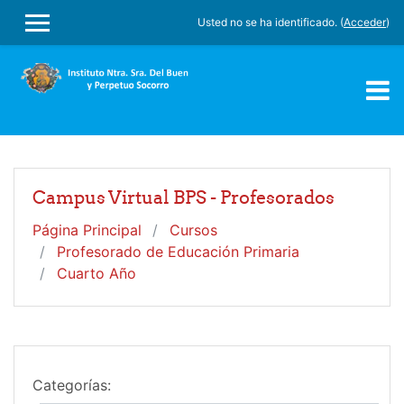
Salta al contenido principal
Usted no se ha identificado. (
Acceder
)
PANEL LATERAL
Campus Virtual BPS - Profesorados
Página Principal
Cursos
Profesorado de Educación Primaria
Cuarto Año
Categorías: