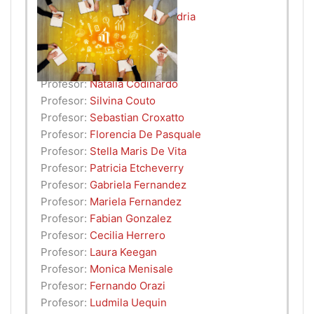
Profesor:
María Graciela Andria
Profesor:
Martin Berbery
Profesor:
Andrea Bolis
Profesor:
Valeria Capizzano
Profesor:
Natalia Codinardo
Profesor:
Silvina Couto
Profesor:
Sebastian Croxatto
Profesor:
Florencia De Pasquale
Profesor:
Stella Maris De Vita
Profesor:
Patricia Etcheverry
Profesor:
Gabriela Fernandez
Profesor:
Mariela Fernandez
Profesor:
Fabian Gonzalez
Profesor:
Cecilia Herrero
Profesor:
Laura Keegan
Profesor:
Monica Menisale
Profesor:
Fernando Orazi
Profesor:
Ludmila Uequin