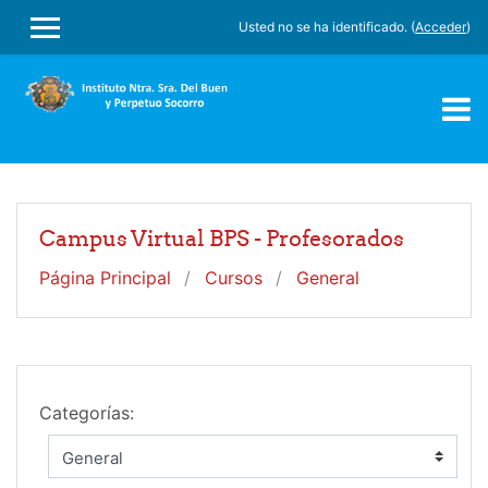
Salta al contenido principal
Usted no se ha identificado. (
Acceder
)
PANEL LATERAL
Campus Virtual BPS - Profesorados
Página Principal
Cursos
General
Categorías: