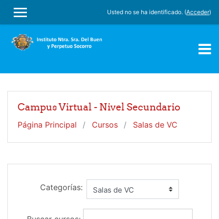
Salta al contenido principal
Usted no se ha identificado. (
Acceder
)
PANEL LATERAL
Campus Virtual - Nivel Secundario
Página Principal
Cursos
Salas de VC
Categorías: