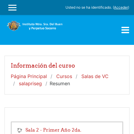
Salta al contenido principal
Usted no se ha identificado. (
Acceder
)
PANEL LATERAL
Información del curso
Página Principal
Cursos
Salas de VC
salapriseg
Resumen
Sala 2 - Primer Año 2da.