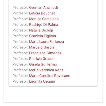
Profesor:
German Ancillotti
Profesor:
Leticia Bouchet
Profesor:
Monica Cartolano
Profesor:
Rodrigo Di Palma
Profesor:
Natalia Dichdji
Profesor:
Graciela Figliola
Profesor:
Maria Laura Forlenza
Profesor:
Marcelo Garcia
Profesor:
Francisco Gimenez
Profesor:
Patricia Grucci
Profesor:
Gisela Guillermo
Profesor:
Maria Veronica Renzi
Profesor:
Maria Carolina Roverano
Profesor:
Ludmila Uequin