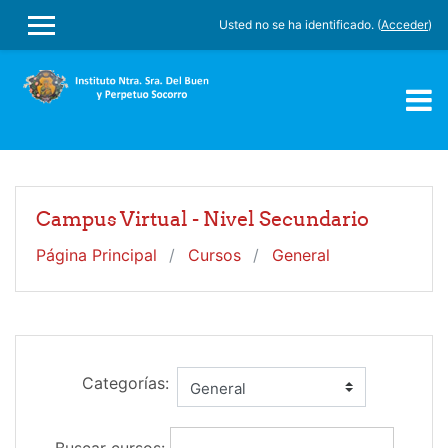
Salta al contenido principal
Usted no se ha identificado. (
Acceder
)
PANEL LATERAL
Campus Virtual - Nivel Secundario
Página Principal
Cursos
General
Categorías: