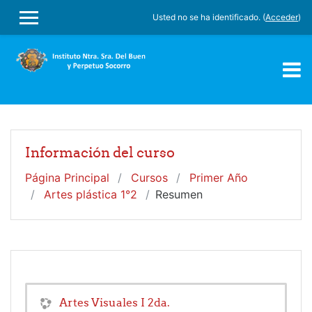
Salta al contenido principal
Usted no se ha identificado. (
Acceder
)
PANEL LATERAL
Información del curso
Página Principal
Cursos
Primer Año
Artes plástica 1°2
Resumen
Artes Visuales I 2da.