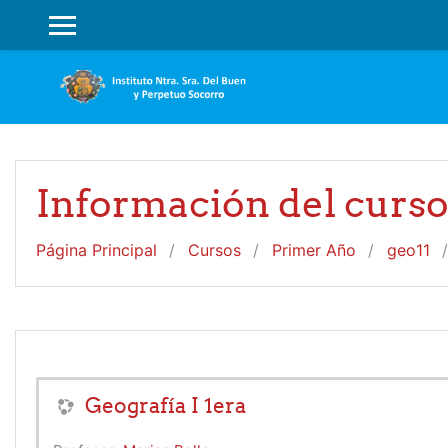
Salta al contenido principal
PANEL LATERAL
Información del curs
Página Principal
Cursos
Primer Año
geo11
Geografía I 1era