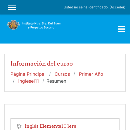
Salta al contenido principal
Usted no se ha identificado. (
Acceder
)
PANEL LATERAL
Información del curso
Página Principal
Cursos
Primer Año
inglesel11
Resumen
Inglés Elemental I 1era