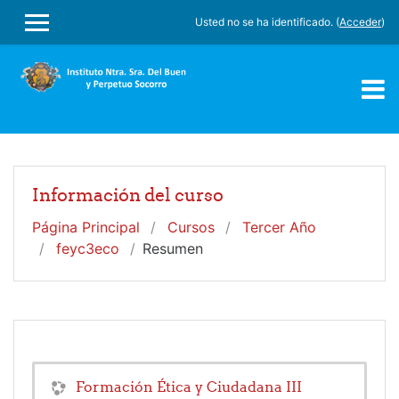
Salta al contenido principal
Usted no se ha identificado. (
Acceder
)
PANEL LATERAL
Información del curso
Página Principal
Cursos
Tercer Año
feyc3eco
Resumen
Formación Ética y Ciudadana III