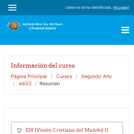
Salta al contenido principal
Usted no se ha identificado. (
Acceder
)
PANEL LATERAL
Información del curso
Página Principal
Cursos
Segundo Año
edi22
Resumen
EDI (Visión Cristiana del Mundo) II