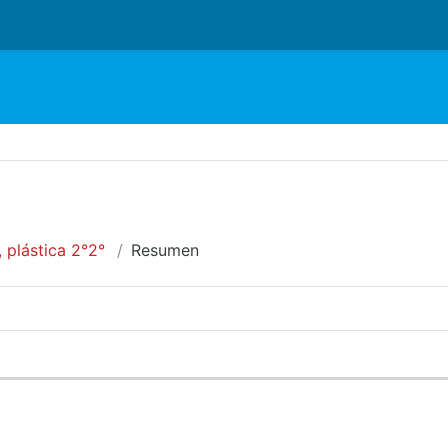
o
, plástica 2°2°
Resumen