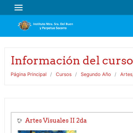
Salta al contenido principal
PANEL LATERAL
Información del curs
Página Principal
Cursos
Segundo Año
Artes
Artes Visuales II 2da