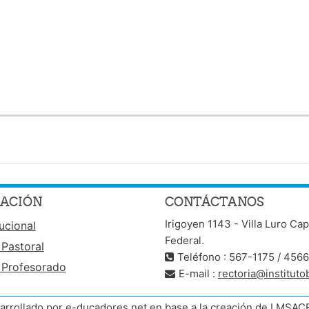
ACIÓN
CONTÁCTANOS
Irigoyen 1143 - Villa Luro Cap
tucional
Federal.
 Pastoral
Teléfono : 567-1175 / 456
 Profesorado
E-mail :
rectoria@instituto
arrollado por e-ducadores.net en base a la creación de LMSAC