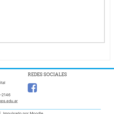
REDES SOCIALES
ital
6-2146
bps.edu.ar
E. Impulsado por Moodle