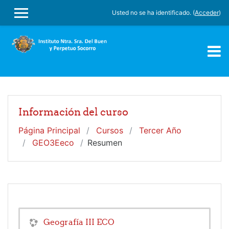
Salta al contenido principal
Usted no se ha identificado. (
Acceder
)
PANEL LATERAL
Información del curso
Página Principal
Cursos
Tercer Año
GEO3Eeco
Resumen
Geografía III ECO