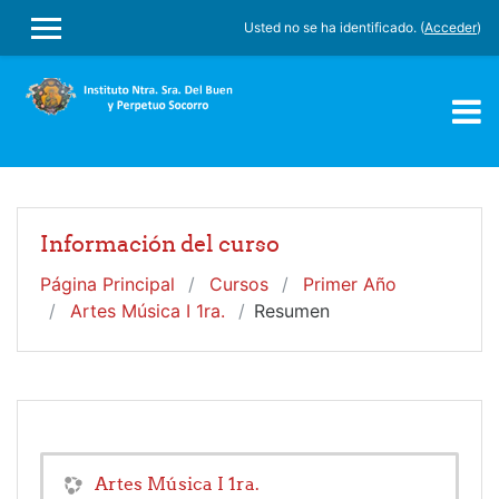
Salta al contenido principal
Usted no se ha identificado. (
Acceder
)
PANEL LATERAL
Información del curso
Página Principal
Cursos
Primer Año
Artes Música I 1ra.
Resumen
Artes Música I 1ra.