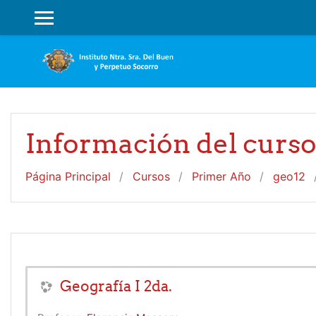
Salta al contenido principal
PANEL LATERAL
Información del curs
Página Principal
Cursos
Primer Año
geo12
Geografí­a I 2da.