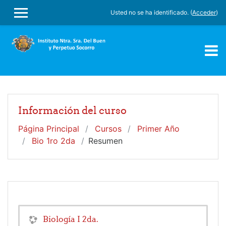
Salta al contenido principal
Usted no se ha identificado. (
Acceder
)
PANEL LATERAL
Información del curso
Página Principal
Cursos
Primer Año
Bio 1ro 2da
Resumen
Biologí­a I 2da.