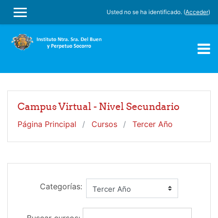
Salta al contenido principal
Usted no se ha identificado. (
Acceder
)
PANEL LATERAL
Campus Virtual - Nivel Secundario
Página Principal
Cursos
Tercer Año
Categorías: